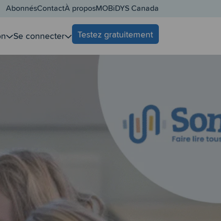
Abonnés
Contact
À propos
MOBiDYS Canada
Testez gratuitement
on
Se connecter