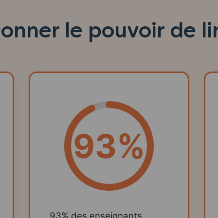
onner le pouvoir de li
93%
93% des enseignants