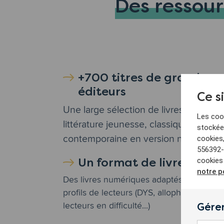
Des ressour
+700 titres de grands
éditeurs
Ce s
Une large sélection de livres de
Les cook
littérature jeunesse, classique et
stockées
contemporaine en version numérique
cookies
556392-9
Un format de livre adap
cookies
notre p
Des livres numériques adaptés à tous les
profils de lecteurs (DYS, allophones, et
lecteurs en difficulté...)
Gérer