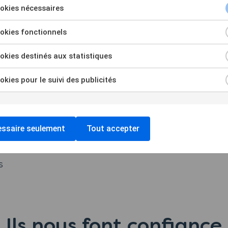
okies nécessaires
k to consent to the use of Cookies nécessaires
okies fonctionnels
k to consent to the use of Cookies fonctionnels
kies destinés aux statistiques
k to consent to the use of Cookies destinés aux st
kies pour le suivi des publicités
Consultez le catalogue
k to consent to the use of Cookies pour le suivi des
ssaire seulement
Tout accepter
sée
s
Ils nous font confiance