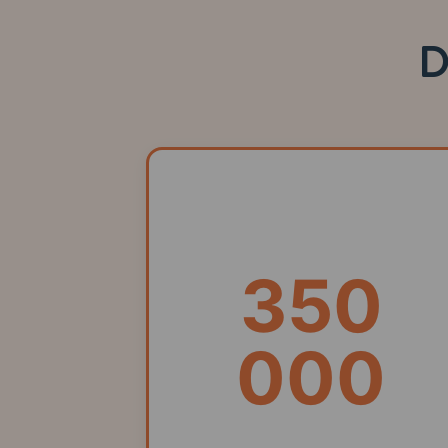
D
350
000