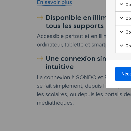
En savoir plus
Co
Chec
Disponible en illimité sur
Co
tous les supports
Chec
Coo
Accessible partout et en illimité sur
Chec
ordinateur, tablette et smartphone
Coo
Chec
Une connexion simple et
intuitive
Néce
La connexion à SONDO et BibliOdys
se fait simplement, depuis l'ENT pour
les scolaires, ou depuis les portails de
médiathèques.