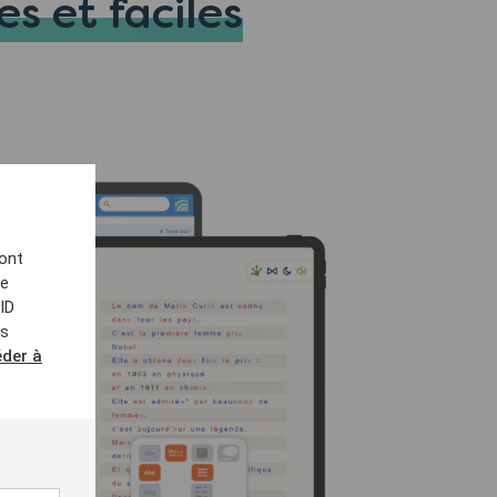
s et faciles
sont
de
ID
es
éder à