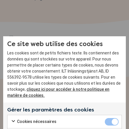
Ce site web utilise des cookies
Les cookies sont de petits fichiers texte. Ils contiennent des
données qui sont stockées sur votre appareil. Pour nous
permettre de placer certains types de cookies, nous devons
obtenir votre consentement. ILT Inläsningstjänst AB, ID
556392-9578 utilise les types de cookies suivants. Pour en
savoir plus sur les cookies que nous utilisons et les durées de
stockage,
cliquez ici pour accéder à notre politique en
Actualités
matière de cookies.
Gérer les paramètres des cookies
Découvrez les dernières nouveautés !
Cookies né
Cookies nécessaires
Check to consent to the use of Cookies nécessaires