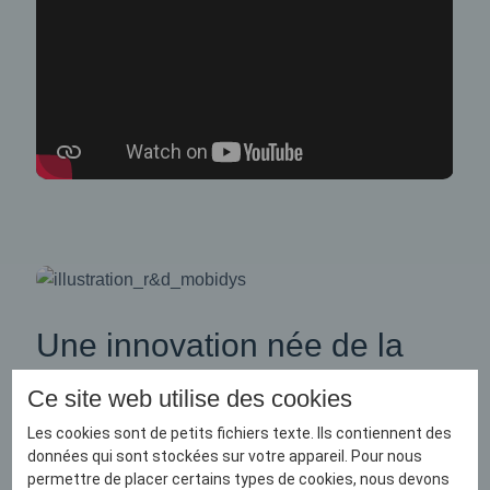
Une innovation née de la
recherche
Ce site web utilise des cookies
Développée depuis 2016, la technologie FROG est le
Les cookies sont de petits fichiers texte. Ils contiennent des
fruit d’un programme de recherche mené en
données qui sont stockées sur votre appareil. Pour nous
collaboration avec des experts en sciences
permettre de placer certains types de cookies, nous devons