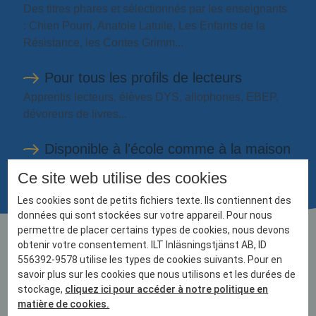
Des titres phares et sélectionnés par les enseignants
: Chien Pourri, Anatole Latuile, Les Enfants de la
Résistance, les Contes Grimm...
Pour tous les profils de lecteurs
Apprentis lecteurs, élèves DYS, allophones, EBEP,
dévoreurs de livres...
Disponible à l'école comme à la maison
SONDO est connectée au GAR et respecte le RGPD
Ce site web utilise des cookies
Les cookies sont de petits fichiers texte. Ils contiennent des
données qui sont stockées sur votre appareil. Pour nous
permettre de placer certains types de cookies, nous devons
obtenir votre consentement. ILT Inläsningstjänst AB, ID
La lecture accessible
556392-9578 utilise les types de cookies suivants. Pour en
savoir plus sur les cookies que nous utilisons et les durées de
partout, en toute simplicité
stockage,
cliquez ici pour accéder à notre politique en
!
matière de cookies.